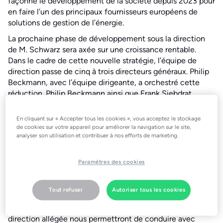
façonné le développement de la société depuis 2023 pour
en faire l’un des principaux fournisseurs européens de
solutions de gestion de l’énergie.
La prochaine phase de développement sous la direction
de M. Schwarz sera axée sur une croissance rentable.
Dans le cadre de cette nouvelle stratégie, l’équipe de
direction passe de cinq à trois directeurs généraux. Philip
Beckmann, avec l’équipe dirigeante, a orchestré cette
réduction. Philip Beckmann ainsi que Frank Siebdrat,
directeur des opérations (COO), quitteront leurs
fonctions. Johannes Schwarz, jusqu’ici directeur
En cliquant sur « Accepter tous les cookies », vous acceptez le stockage
technique (CTO) depuis la création de tado° en 2011,
de cookies sur votre appareil pour améliorer la navigation sur le site,
analyser son utilisation et contribuer à nos efforts de marketing.
dirigera l’entreprise aux côtés de Christian Deilmann et
Lukas Zyla, les deux autres directeurs généraux.
Paramètres des cookies
« Au cours des deux dernières années, nous avons
renforcé avec succès la position de tado° sur le marché de
la gestion de l’énergie, point culminant de la récente
Tout refuser
Autoriser tous les cookies
levée de fonds », a déclaré M. Beckmann. M. Schwarz a
ajouté : « Cette injection de capital et une structure de
direction allégée nous permettront de conduire avec