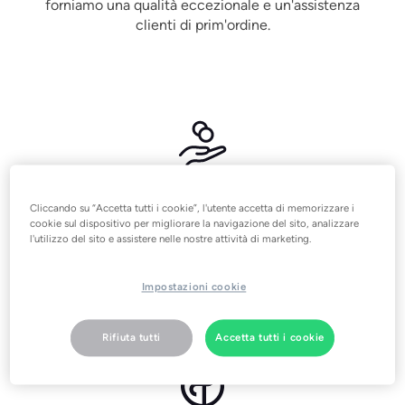
forniamo una qualità eccezionale e un'assistenza
clienti di prim'ordine.
Efficienza e risparmio
Cliccando su “Accetta tutti i cookie”, l'utente accetta di memorizzare i
cookie sul dispositivo per migliorare la navigazione del sito, analizzare
Ti aiuteremo a ridurre il consumo energetico e i
l'utilizzo del sito e assistere nelle nostre attività di marketing.
costi, rimanendo al passo con le nuove normative
ambientali in materia di riscaldamento.
Impostazioni cookie
Rifiuta tutti
Accetta tutti i cookie