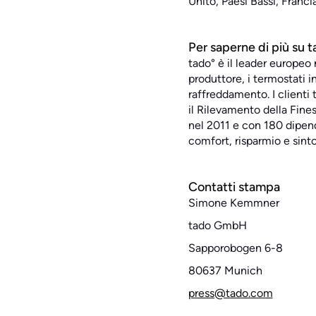
Unito, Paesi Bassi, Francia
Per saperne di più su t
tado° è il leader europeo
produttore, i termostati in
raffreddamento. I clienti
il Rilevamento della Fines
nel 2011 e con 180 dipend
comfort, risparmio e sinto
Contatti stampa
Simone Kemmner
tado GmbH
Sapporobogen 6-8
80637 Munich
press@tado.com