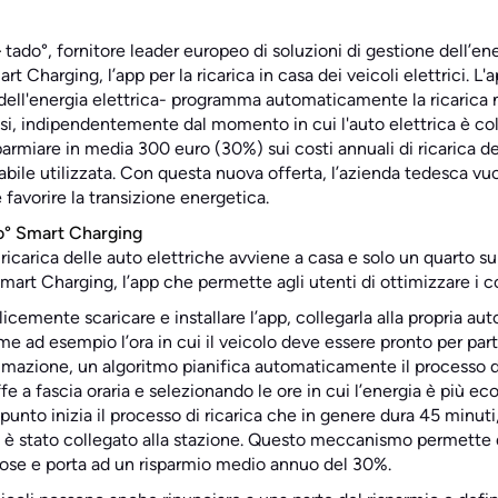
–
tado°, fornitore leader europeo di soluzioni di gestione dell’ene
 Charging, l’app per la ricarica in casa dei veicoli elettrici. L'
a dell'energia elettrica- programma automaticamente la ricarica 
si, indipendentemente dal momento in cui l'auto elettrica è coll
parmiare in media 300 euro (30%) sui costi annuali di ricarica d
vabile utilizzata. Con questa nuova offerta, l’azienda tedesca vu
 favorire la transizione energetica.
o° Smart Charging
a ricarica delle auto elettriche avviene a casa e solo un quarto s
art Charging, l’app che permette agli utenti di ottimizzare i cos
cemente scaricare e installare l’app, collegarla alla propria aut
me ad esempio l’ora in cui il veicolo deve essere pronto per part
mmazione, un algoritmo pianifica automaticamente il processo di 
fe a fascia oraria e selezionando le ore in cui l’energia è più e
 punto inizia il processo di ricarica che in genere dura 45 minu
 è stato collegato alla stazione. Questo meccanismo permette di 
tose e porta ad un risparmio medio annuo del 30%.