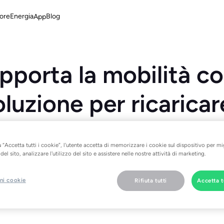
ore
Energia
Blog
App
pporta la mobilità c
luzione per ricaricare
lettrici in maniera
 “Accetta tutti i cookie”, l'utente accetta di memorizzare i cookie sul dispositivo per mi
ente e a basso costo
el sito, analizzare l'utilizzo del sito e assistere nelle nostre attività di marketing.
ni cookie
Rifiuta tutti
Accetta t
t Charging consente alle famiglie di risparmiare in media 300 eur
sa