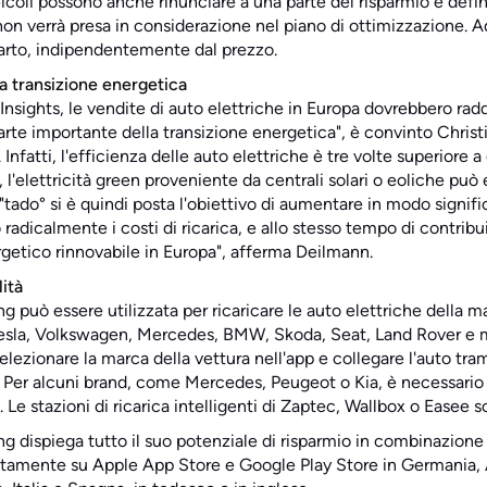
 veicoli possono anche rinunciare a una parte del risparmio e def
 non verrà presa in considerazione nel piano di ottimizzazione. 
uarto, indipendentemente dal prezzo.
la transizione energetica
nsights, le vendite di auto elettriche in Europa dovrebbero radd
parte importante della transizione energetica", è convinto Chris
nfatti, l'efficienza delle auto elettriche è tre volte superiore a 
e, l'elettricità green proveniente da centrali solari o eoliche può
"tado° si è quindi posta l'obiettivo di aumentare in modo significa
radicalmente i costi di ricarica, e allo stesso tempo di contribui
etico rinnovabile in Europa", afferma Deilmann.
ità
 può essere utilizzata per ricaricare le auto elettriche della m
sla, Volkswagen, Mercedes, BMW, Skoda, Seat, Land Rover e molt
zionare la marca della vettura nell'app e collegare l'auto tra
Per alcuni brand, come Mercedes, Peugeot o Kia, è necessario i
Le stazioni di ricarica intelligenti di Zaptec, Wallbox o Easee s
 dispiega tutto il suo potenziale di risparmio in combinazione c
tuitamente su Apple App Store e Google Play Store in Germania, 