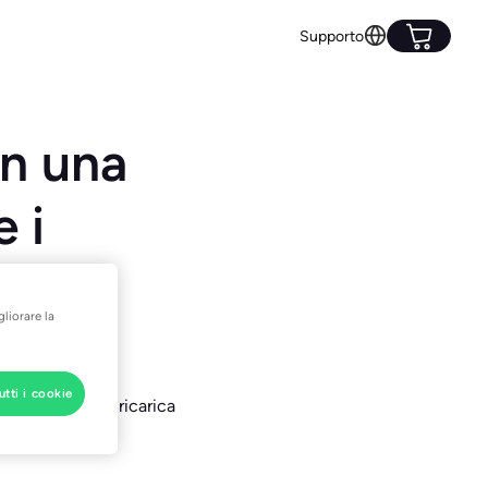
Supporto
on una
 i
gliorare la
utti i cookie
o sui costi di ricarica