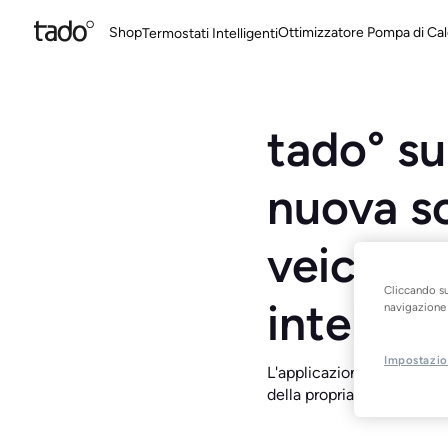
Shop
Ottimizzatore Pompa di Cal
Termostati Intelligenti
tado° su
nuova so
veicoli e
Cliccando su
intellig
navigazione d
Impostazio
L'applicazione tado° Smar
della propria wallbox a ca