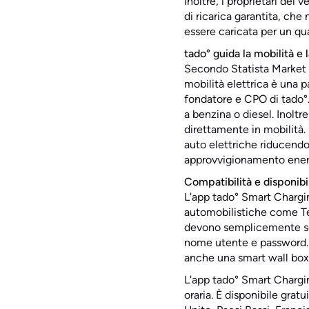
Inoltre, i proprietari dei
di ricarica garantita, che
essere caricata per un q
tado° guida la mobilità e 
Secondo Statista Market I
mobilità elettrica è una 
fondatore e CPO di tado°. I
a benzina o diesel. Inoltr
direttamente in mobilità. 
auto elettriche riducendo 
approvvigionamento energ
Compatibilità e disponibil
L'app tado° Smart Charging
automobilistiche come Te
devono semplicemente sele
nome utente e password. 
anche una smart wall box. 
L'app tado° Smart Charging
oraria. È disponibile gra