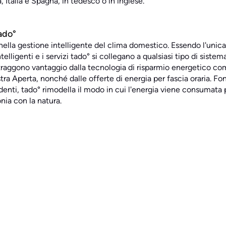
, Italia e Spagna, in tedesco o in inglese.
ado°
 nella gestione intelligente del clima domestico. Essendo l'unic
telligenti e i servizi tado° si collegano a qualsiasi tipo di siste
 traggono vantaggio dalla tecnologia di risparmio energetico co
tra Aperta, nonché dalle offerte di energia per fascia oraria. F
enti, tado° rimodella il modo in cui l'energia viene consumata
nia con la natura.