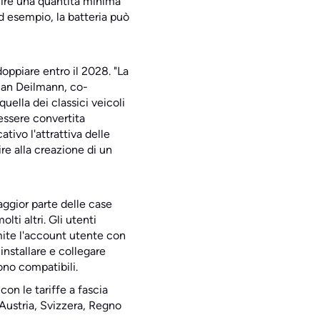
inire una quantità minima
Ad esempio, la batteria può
oppiare entro il 2028. "La
tian Deilmann, co-
quella dei classici veicoli
 essere convertita
tivo l'attrattiva delle
re alla creazione di un
aggior parte delle case
i altri. Gli utenti
mite l'account utente con
nstallare e collegare
ono compatibili.
on le tariffe a fascia
Austria, Svizzera, Regno