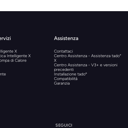
ervizi
Assistenza
lligente X
Contattaci
ica Intelligente X
Centro Assistenza - Assistenza tado°
Pompa di Calore
X
Centro Assistenza - V3+ e versioni
precedenti
ente
Installazione tadoº
Compatibilità
Garanzia
SEGUICI