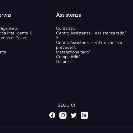
ervizi
Assistenza
lligente X
Contattaci
ica Intelligente X
Centro Assistenza - Assistenza tado°
Pompa di Calore
X
Centro Assistenza - V3+ e versioni
precedenti
ente
Installazione tadoº
Compatibilità
Garanzia
SEGUICI