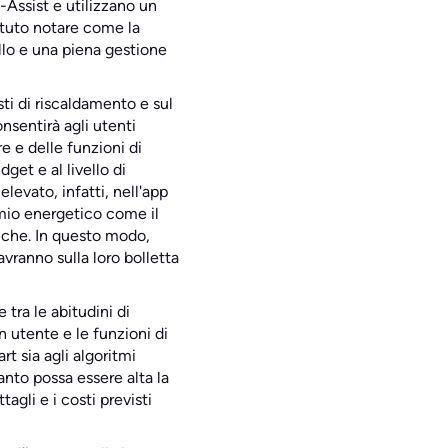
o-Assist e utilizzano un
potuto notare come la
ollo e una piena gestione
sti di riscaldamento e sul
sentirà agli utenti
 e delle funzioni di
get e al livello di
levato, infatti, nell'app
rmio energetico come il
riche. In questo modo,
avranno sulla loro bolletta
tra le abitudini di
un utente e le funzioni di
t sia agli algoritmi
anto possa essere alta la
agli e i costi previsti