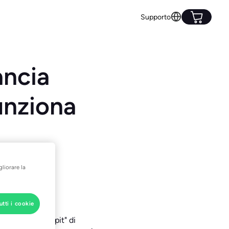
Supporto
ancia
unziona
mo
gliorare la
utti i cookie
ne "Energy Cockpit" di