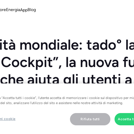
ore
Energia
Blog
App
tà mondiale: tado° l
Cockpit”, la nuova f
che aiuta gli utenti a
are i costi del consu
 “Accetta tutti i cookie”, l'utente accetta di memorizzare i cookie sul dispositivo per mi
el sito, analizzare l'utilizzo del sito e assistere nelle nostre attività di marketing.
ico
ni cookie
Rifiuta tutti
Accetta t
ti costi di riscaldamento sono un ricordo del passato: la funzio