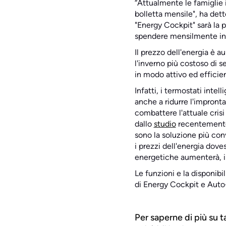
“Attualmente le famiglie 
bolletta mensile", ha det
"Energy Cockpit" sarà la 
spendere mensilmente in r
Il prezzo dell'energia è 
l'inverno più costoso di 
in modo attivo ed efficien
Infatti, i termostati inte
anche a ridurre l'impront
combattere l'attuale crisi 
dallo
studio
recentemente p
sono la soluzione più conve
i prezzi dell'energia dove
energetiche aumenterà, il
Le funzioni e la disponib
di Energy Cockpit e Auto-
Per saperne di più su t