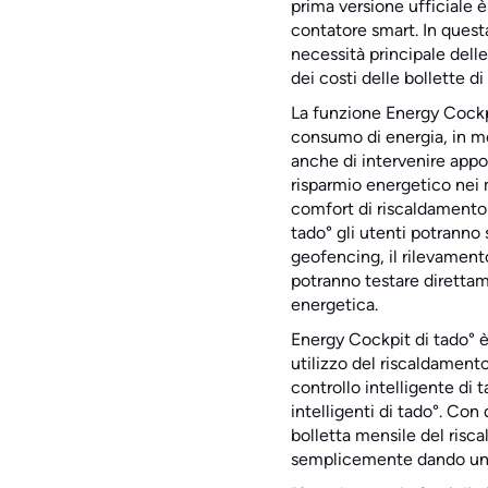
prima versione ufficiale è
contatore smart. In questa
necessità principale delle
dei costi delle bollette di
La funzione Energy Cockpit
consumo di energia, in m
anche di intervenire app
risparmio energetico nei m
comfort di riscaldamento d
tado° gli utenti potranno 
geofencing, il rilevament
potranno testare direttame
energetica.
Energy Cockpit di tado° è
utilizzo del riscaldamento 
controllo intelligente di 
intelligenti di tado°. Con
bolletta mensile del risca
semplicemente dando uno 