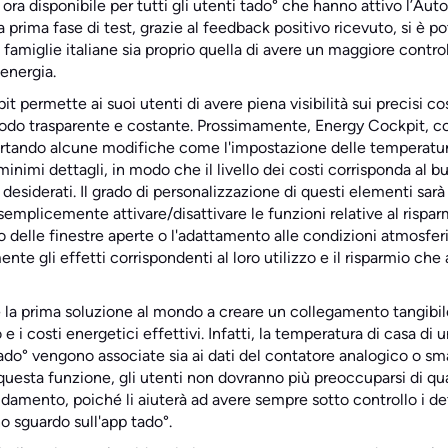
 ora disponibile per tutti gli utenti tado° che hanno attivo l’Aut
 prima fase di test, grazie al feedback positivo ricevuto, si è 
 famiglie italiane sia proprio quella di avere un maggiore contr
 energia.
 permette ai suoi utenti di avere piena visibilità sui precisi co
odo trasparente e costante. Prossimamente, Energy Cockpit, con
ortando alcune modifiche come l'impostazione delle temperature
inimi dettagli, in modo che il livello dei costi corrisponda al bud
esiderati. Il grado di personalizzazione di questi elementi sarà e
semplicemente attivare/disattivare le funzioni relative al rispa
o delle finestre aperte o l'adattamento alle condizioni atmosfe
nte gli effetti corrispondenti al loro utilizzo e il risparmio che 
 la prima soluzione al mondo a creare un collegamento tangibile 
e i costi energetici effettivi. Infatti, la temperatura di casa di 
tado° vengono associate sia ai dati del contatore analogico o smar
 questa funzione, gli utenti non dovranno più preoccuparsi di qu
ldamento, poiché li aiuterà ad avere sempre sotto controllo i dett
sguardo sull'app tado°.