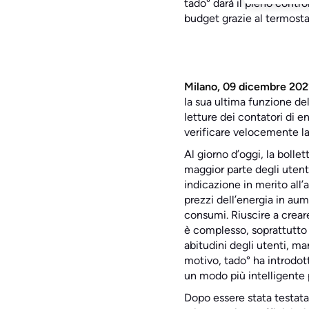
tado° darà il pieno contro
budget grazie al termosta
Milano, 09 dicembre 202
la sua ultima funzione de
letture dei contatori di e
verificare velocemente la 
Al giorno d’oggi, la boll
maggior parte degli utenti
indicazione in merito all’
prezzi dell’energia in aum
consumi. Riuscire a crear
è complesso, soprattutto a
abitudini degli utenti, m
motivo, tado° ha introdot
un modo più intelligente p
Dopo essere stata testata