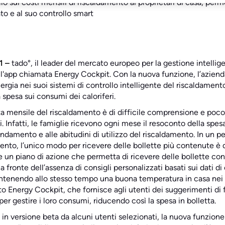
llo sui costi mensili di riscaldamento ai proprietari di casa, per
to e al suo controllo smart
1 –
tado°, il leader del mercato europeo per la gestione intellige
ll'app chiamata Energy Cockpit. Con la nuova funzione, l’aziend
nergia nei suoi sistemi di controllo intelligente del riscaldamen
spesa sui consumi dei caloriferi.
etta mensile del riscaldamento è di difficile comprensione e poc
. Infatti, le famiglie ricevono ogni mese il resoconto della spes
andamento e alle abitudini di utilizzo del riscaldamento. In un 
ento, l’unico modo per ricevere delle bollette più contenute è qu
e un piano di azione che permetta di ricevere delle bollette co
 fronte dell’assenza di consigli personalizzati basati sui dati di
antenendo allo stesso tempo una buona temperatura in casa nei 
to Energy Cockpit, che fornisce agli utenti dei suggerimenti di
er gestire i loro consumi, riducendo così la spesa in bolletta.
 in versione beta da alcuni utenti selezionati, la nuova funzion