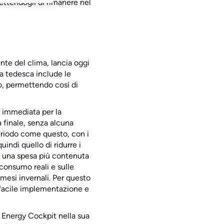
mettendogli di rimanere nel
nte del clima, lancia oggi
a tedesca include le
to, permettendo così di
o immediata per la
a finale, senza alcuna
periodo come questo, con i
indi quello di ridurre i
n una spesa più contenuta
 consumo reali e sulle
mesi invernali. Per questo
 facile implementazione e
e Energy Cockpit nella sua