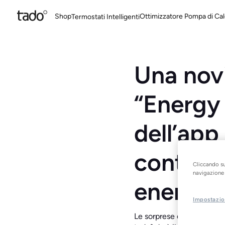
Shop
Ottimizzatore Pompa di Cal
Termostati Intelligenti
Una novi
“Energy 
dell’app 
controll
Cliccando su
navigazione d
energet
Impostazio
Le sorprese dovute agli al