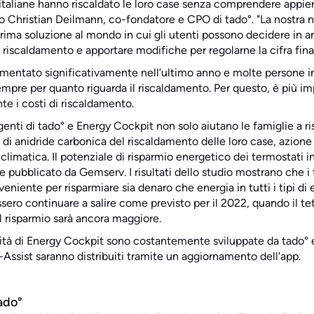
italiane hanno riscaldato le loro case senza comprendere appieno
to Christian Deilmann, co-fondatore e CPO di tado°. "La nostra 
prima soluzione al mondo in cui gli utenti possono decidere in 
iscaldamento e apportare modifiche per regolarne la cifra final
aumentato significativamente nell’ultimo anno e molte persone in
sempre per quanto riguarda il riscaldamento. Per questo, è più i
te i costi di riscaldamento.
lligenti di tado° e Energy Cockpit non solo aiutano le famiglie a 
a di anidride carbonica del riscaldamento delle loro case, azio
climatica. Il potenziale di risparmio energetico dei termostati int
ubblicato da Gemserv. I risultati dello studio mostrano che i t
niente per risparmiare sia denaro che energia in tutti i tipi di ed
ssero continuare a salire come previsto per il 2022, quando il tet
 risparmio sarà ancora maggiore.
ilità di Energy Cockpit sono costantemente sviluppate da tado° 
Assist saranno distribuiti tramite un aggiornamento dell'app.
ado°