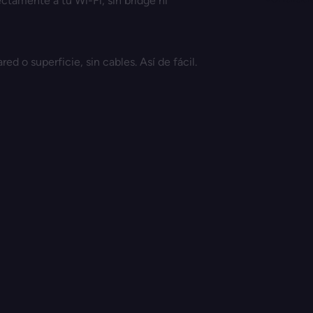
ctamente a tu Wi-Fi, sin bridge ni
ed o superficie, sin cables. Así de fácil.