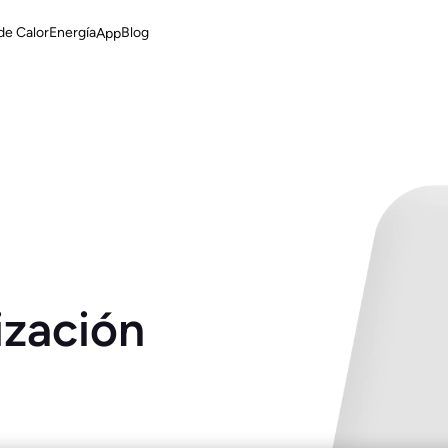
de Calor
Energía
Blog
App
ización