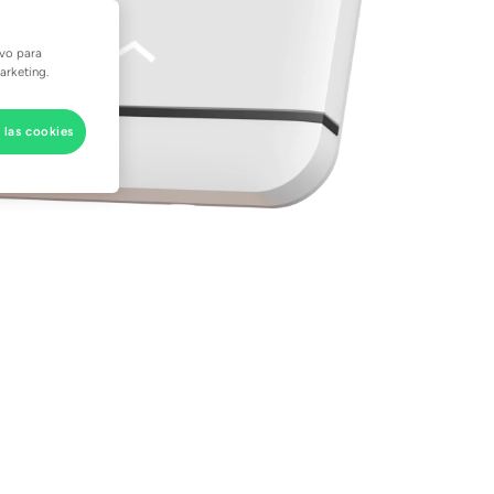
ivo para
arketing.
 las cookies