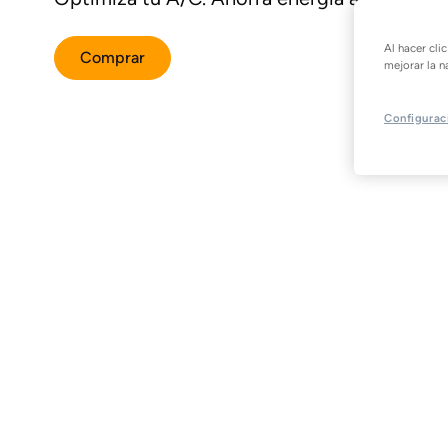
Al hacer cli
Comprar
mejorar la n
Configurac