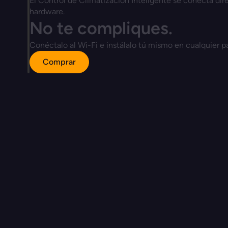
El Control de Climatización Inteligente se conecta dire
hardware.
No te compliques.
Conéctalo al Wi-Fi e instálalo tú mismo en cualquier par
Comprar