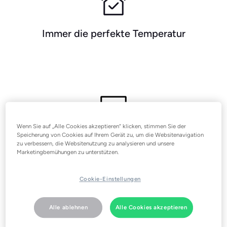
Immer die perfekte Temperatur
Wenn Sie auf „Alle Cookies akzeptieren“ klicken, stimmen Sie der
Passt zu deiner Klimaanlage
Speicherung von Cookies auf Ihrem Gerät zu, um die Websitenavigation
zu verbessern, die Websitenutzung zu analysieren und unsere
Marketingbemühungen zu unterstützen.
Cookie-Einstellungen
Mach deine
Klimaanlage smart
Alle ablehnen
Alle Cookies akzeptieren