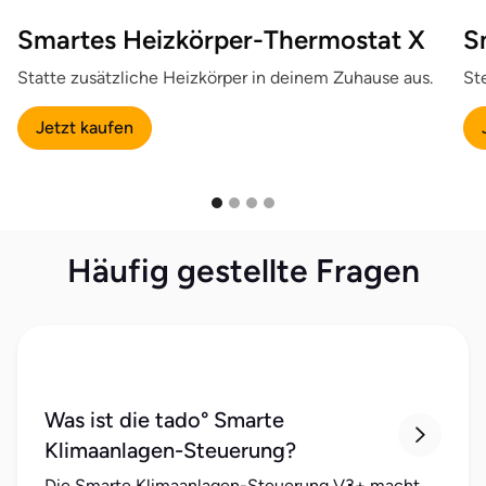
Smartes Heizkörper-Thermostat X
S
Statte zusätzliche Heizkörper in deinem Zuhause aus.
St
Jetzt kaufen
Häufig gestellte Fragen
Was ist die tado° Smarte

Klimaanlagen-Steuerung?
Die Smarte Klimaanlagen-Steuerung V3+ macht