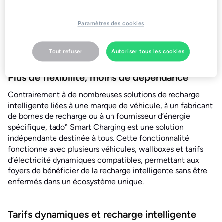
l'électricité est au plus bas, leur permettant ainsi
d'économiser en moyenne jusqu'à 300 € par an. Elle est
compatible avec plus de 15 marques de véhicules
Paramètres des cookies
électriques, dont Audi, BMW/Mini, Mercedes, Tesla et
Volkswagen.
Tout refuser
Autoriser tous les cookies
Plus de flexibilité, moins de dépendance
Contrairement à de nombreuses solutions de recharge
intelligente liées à une marque de véhicule, à un fabricant
de bornes de recharge ou à un fournisseur d’énergie
spécifique, tado° Smart Charging est une solution
indépendante destinée à tous. Cette fonctionnalité
fonctionne avec plusieurs véhicules, wallboxes et tarifs
d’électricité dynamiques compatibles, permettant aux
foyers de bénéficier de la recharge intelligente sans être
enfermés dans un écosystème unique.
Tarifs dynamiques et recharge intelligente