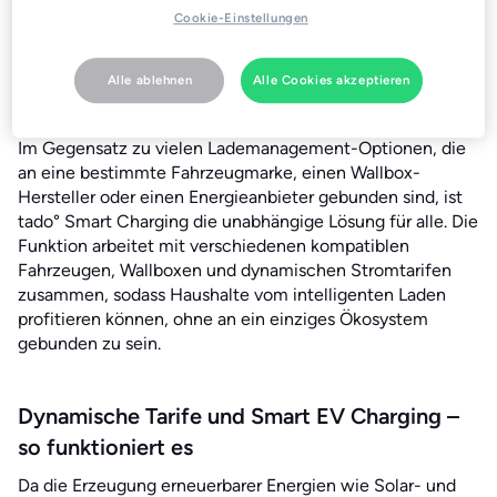
darunter Audi, BMW/Mini, Mercedes, Tesla und
Cookie-Einstellungen
Volkswagen.
Alle ablehnen
Alle Cookies akzeptieren
Mehr Flexibilität, weniger Abhängigkeit
Im Gegensatz zu vielen Lademanagement-Optionen, die
an eine bestimmte Fahrzeugmarke, einen Wallbox-
Hersteller oder einen Energieanbieter gebunden sind, ist
tado° Smart Charging die unabhängige Lösung für alle. Die
Funktion arbeitet mit verschiedenen kompatiblen
Fahrzeugen, Wallboxen und dynamischen Stromtarifen
zusammen, sodass Haushalte vom intelligenten Laden
profitieren können, ohne an ein einziges Ökosystem
gebunden zu sein.
Dynamische Tarife und Smart EV Charging –
so funktioniert es
Da die Erzeugung erneuerbarer Energien wie Solar- und