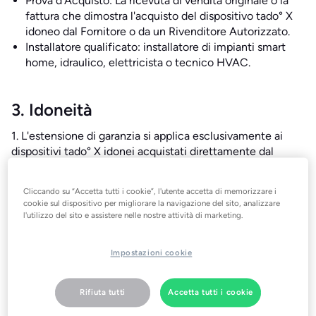
Prova d'Acquisto: La ricevuta di vendita originale o la
fattura che dimostra l'acquisto del dispositivo tado° X
idoneo dal Fornitore o da un Rivenditore Autorizzato.
Installatore qualificato: installatore di impianti smart
home, idraulico, elettricista o tecnico HVAC.
3. Idoneità
1. L'estensione di garanzia si applica esclusivamente ai
dispositivi tado° X idonei acquistati direttamente dal
Fornitore o da un Rivenditore Autorizzato o un installatore
qualificato.
Cliccando su “Accetta tutti i cookie”, l'utente accetta di memorizzare i
2. L'estensione di garanzia è disponibile solo per
cookie sul dispositivo per migliorare la navigazione del sito, analizzare
l'utilizzo del sito e assistere nelle nostre attività di marketing.
l'acquirente originale e non è trasferibile.
3. Per poter beneficiare dell'estensione della garanzia, il
Impostazioni cookie
Cliente deve registrare il proprio dispositivo tado° X,
fornendo l'esatto numero di serie, entro 6 mesi (o 90
giorni per gli acquisti effettuati a partire dal 1° aprile 2026)
Rifiuta tutti
Accetta tutti i cookie
dalla data di acquisto originale su
tado.com/it/customer-