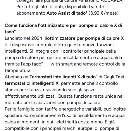
collegati alla pompa di calore Panasonic AQUAREA.
Per tutti gli altri clienti, disponibile tramite
abbonamento
Auto Assist di tado°
(3,99 €/mese)
Come funziona l'ottimizzatore per pompe di calore X di
tado°
Lanciato nel 2024, il
ottimizzatore per pompe di calore X
è il dispositivo centrale dietro queste nuove funzioni
intelligenti. Si integra con il controller principale della
pompa di calore per gestire riscaldamento e acqua calda
tramite l'app tado° — with smart and remote control della
temperatura.
Abbinato ai
Termostati intelligenti X di tado°
di Gagli
Test
termostatici intelligenti X
, permette anche il controllo
stanza per stanza, riscaldando solo gli spazi
effettivamente utilizzati. Questa funzione resta unica nel
mercato per le abitazioni con pompe di calore.
Per le famiglie con tariffe energetiche variabili, può inoltre
spostare automaticamente l'uso di riscaldamento e acqua
calda ai momenti in cui l'elettricità costa meno. È già
compatibile con i principali marchi europei di pompe di