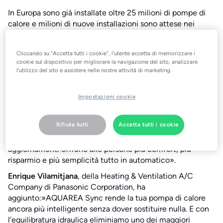
In Europa sono già installate oltre 25 milioni di pompe di
calore e milioni di nuove installazioni sono attese nei
prossimi anni, poiché i prezzi dell'energia continuano a
salire e le famiglie cercano di ridurre costi ed emissioni.
Cliccando su “Accetta tutti i cookie”, l'utente accetta di memorizzare i
»
Questo nuovo capitolo della nostra partnership con
cookie sul dispositivo per migliorare la navigazione del sito, analizzare
l'utilizzo del sito e assistere nelle nostre attività di marketing.
Panasonic è incentrato sulla creazione congiunta di
funzionalità sempre più intelligenti
» ha dichiarato
Christian Deilmann, cofondatore di tado°
. »
Poiché il
Impostazioni cookie
nostro sistema è indipendente dai produttori, funziona già
con molte pompe di calore, ma l'accesso tecnico
Rifiuta tutti
Accetta tutti i cookie
approfondito ai modelli Panasonic AQUAREA ci permette
di spingerci oltre, come mai prima d'ora. Questi
aggiornamenti offrono alle persone più comfort, più
risparmio e più semplicità tutto in automatico».
Enrique Vilamitjana
, della Heating & Ventilation A/C
Company di Panasonic Corporation, ha
aggiunto:»
AQUAREA Sync rende la tua pompa di calore
ancora più intelligente senza dover sostituire nulla. E con
l'equilibratura idraulica eliminiamo uno dei maggiori