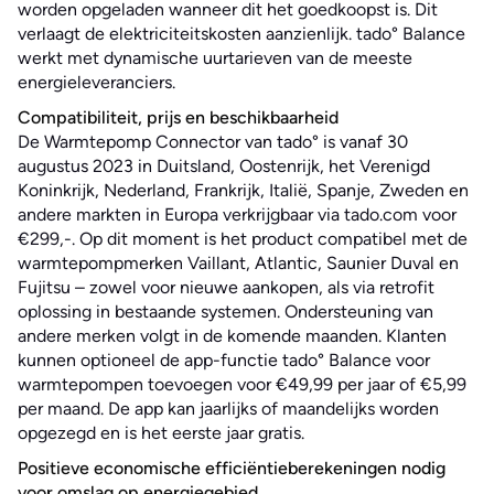
worden opgeladen wanneer dit het goedkoopst is. Dit
verlaagt de elektriciteitskosten aanzienlijk. tado° Balance
werkt met dynamische uurtarieven van de meeste
energieleveranciers.
Compatibiliteit, prijs en beschikbaarheid
De Warmtepomp Connector van tado° is vanaf 30
augustus 2023 in Duitsland, Oostenrijk, het Verenigd
Koninkrijk, Nederland, Frankrijk, Italië, Spanje, Zweden en
andere markten in Europa verkrijgbaar via tado.com voor
€299,-. Op dit moment is het product compatibel met de
warmtepompmerken Vaillant, Atlantic, Saunier Duval en
Fujitsu – zowel voor nieuwe aankopen, als via retrofit
oplossing in bestaande systemen. Ondersteuning van
andere merken volgt in de komende maanden. Klanten
kunnen optioneel de app-functie tado° Balance voor
warmtepompen toevoegen voor €49,99 per jaar of €5,99
per maand. De app kan jaarlijks of maandelijks worden
opgezegd en is het eerste jaar gratis.
Positieve economische efficiëntieberekeningen nodig
voor omslag op energiegebied