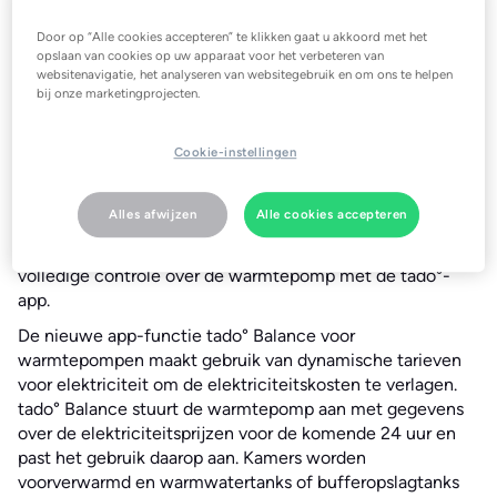
van bestaande apparaten: in een periode van 10 jaar kan
Door op “Alle cookies accepteren” te klikken gaat u akkoord met het
de besparing oplopen tot €4.300,-.
opslaan van cookies op uw apparaat voor het verbeteren van
websitenavigatie, het analyseren van websitegebruik en om ons te helpen
De tado° Warmtepomp Connector wordt eenvoudig met
bij onze marketingprojecten.
een kabel aangesloten op de warmtepomp via de
aansluiting van de wifi-module. De tado° Warmtepomp
Connector communiceert dan met de warmtepomp via
Cookie-instellingen
het BUS-protocol van de fabrikant. Daarnaast sluit de
gebruiker de internetbridge aan op de WiFi-router en
Alles afwijzen
Alle cookies accepteren
installeert de gebruiker de tado°-app op zijn/haar
smartphone. Na ongeveer 30 minuten heeft de gebruiker
volledige controle over de warmtepomp met de tado°-
app.
De nieuwe app-functie tado° Balance voor
warmtepompen maakt gebruik van dynamische tarieven
voor elektriciteit om de elektriciteitskosten te verlagen.
tado° Balance stuurt de warmtepomp aan met gegevens
over de elektriciteitsprijzen voor de komende 24 uur en
past het gebruik daarop aan. Kamers worden
voorverwarmd en warmwatertanks of bufferopslagtanks