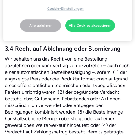
Korrekturfenster:
Als freiwilligen Service stellen wir
Cookie-Einstellungen
gegebenenfalls in der Bestellbestätigungs-E-Mail einen
Button „Stornieren/Bearbeiten“ zur Verfügung, der –
vorbehaltlich der Systemverfügbarkeit – für bis zu einer
Alle ablehnen
Alle Cookies akzeptieren
(1) Stunde aktiv ist. Dies stellt kein vertraglich
garantiertes Recht dar.
3.4 Recht auf Ablehnung oder Stornierung
Wir behalten uns das Recht vor, eine Bestellung
abzulehnen oder vom Vertrag zurückzutreten – auch nach
einer automatischen Bestellbestätigung –, sofern: (1) der
angezeigte Preis oder die Produktinformationen aufgrund
eines offensichtlichen technischen oder typografischen
Fehlers unrichtig waren; (2) der begründete Verdacht
besteht, dass Gutscheine, Rabattcodes oder Aktionen
missbräuchlich verwendet oder entgegen den
Bedingungen kombiniert wurden; (3) die Bestellmenge
haushaltsübliche Mengen übersteigt oder auf einen
gewerblichen Weiterverkauf hindeutet; oder (4) der
Verdacht auf Zahlungsbetrug besteht. Bereits getätigte