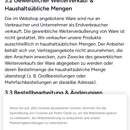
3.2 Gewerblicher Weiterverkauf &
Haushaltsübliche Mengen
Die im Webshop angebotene Ware wird nur an
Verbraucher und Unternehmer als Endverbraucher
verkauft. Die gewerbliche Weiterveräußerung von Ware ist
nicht gestattet. Wir verkaufen unsere Produkte
ausschließlich in haushaltsüblichen Mengen. Der Anbieter
behält sich vor, Vertragsangebote nicht anzunehmen, die
den Anschein erwecken, zum Zwecke des gewerblichen
Weiterverkaufs der Ware abgegeben zu werden oder
deren Bestellmenge die haushaltsübliche Menge
übersteigt (z. B. Großbestellungen oder
Mehrfachbestellungen an dieselbe Adresse).
3.3 Bestellbearbeitung & Änderungen
Keine Stornierung:
Bestellungen können, sobald sie
Wenn Sie auf „Alle Cookies akzeptieren“ klicken, stimmen Sie der
abgeschickt wurden, nicht mehr storniert oder
Speicherung von Cookies auf Ihrem Gerät zu, um die Websitenavigation
geändert werden (z. B. Änderung der Adresse oder der
zu verbessern, die Websitenutzung zu analysieren und unsere
Artikel), außer in den unten ausdrücklich genannten
Marketingbemühungen zu unterstützen.
Fällen.