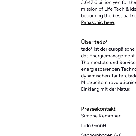
3,647.6 billion yen for t
mission of Life Tech & Id
becoming the best partne
Panasonic here.
Über tado°
tado° ist der europäisch
das Energiemanagement in
Thermostate und Services
energiesparenden Techno
dynamischen Tarifen. tad
Mitarbeitern revolutionie
Einklang mit der Natur.
Pressekontakt
Simone Kemmner
‍tado GmbH
Sapporobogen 6-8