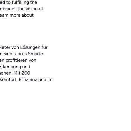
 to fulfilling the
mbraces the vision of
earn more about
ieter von Lösungen für
m sind tado°s Smarte
n profitieren von
-Erkennung und
nchen. Mit 200
 Komfort, Effizienz und im