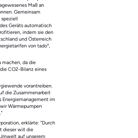
e dagewesenes Maß an
 können. Gemeinsam
speziell
 des Geräts automatisch
ofitieren, indem sie den
tschland und Österreich
rgietarifen von tado°,
u machen, da die
 die CO2-Bilanz eines
rgiewende vorantreiben.
auf die Zusammenarbeit
das Energiemanagement im
dem wir Wärmepumpen
."
oration, erklärte: "Durch
dieser will die
n Umwelt auf unserem