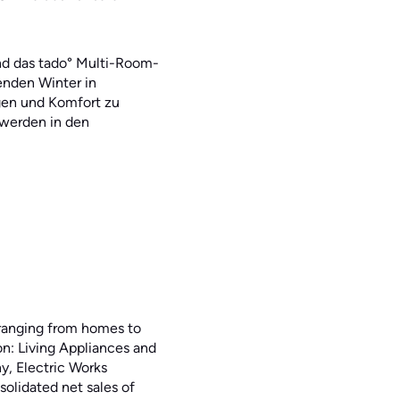
d das tado° Multi-Room-
enden Winter in
gen und Komfort zu
werden in den
, ranging from homes to
on: Living Appliances and
, Electric Works
lidated net sales of