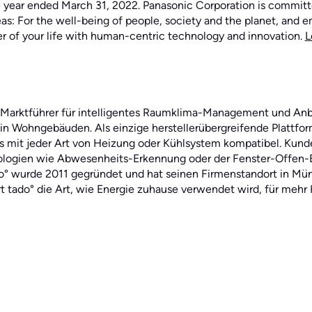
he year ended March 31, 2022. Panasonic Corporation is committed
eas: For the well-being of people, society and the planet, and e
r of your life with human-centric technology and innovation.
L
e Marktführer für intelligentes Raumklima-Management und Anb
 Wohngebäuden. Als einzige herstellerübergreifende Plattfor
 mit jeder Art von Heizung oder Kühlsystem kompatibel. Kunde
logien wie Abwesenheits-Erkennung oder der Fenster-Offen
o° wurde 2011 gegründet und hat seinen Firmenstandort in Mü
rt tado° die Art, wie Energie zuhause verwendet wird, für mehr