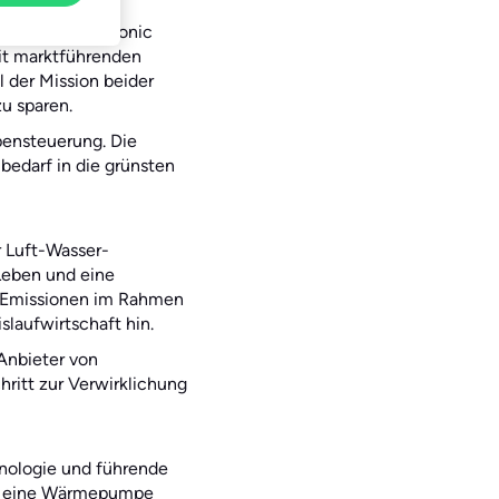
pany der Panasonic
it marktführenden
 der Mission beider
u sparen.
pensteuerung. Die
edarf in die grünsten
r Luft-Wasser-
Leben und eine
-Emissionen im Rahmen
slaufwirtschaft hin.
Anbieter von
ritt zur Verwirklichung
ologie und führende
as eine Wärmepumpe