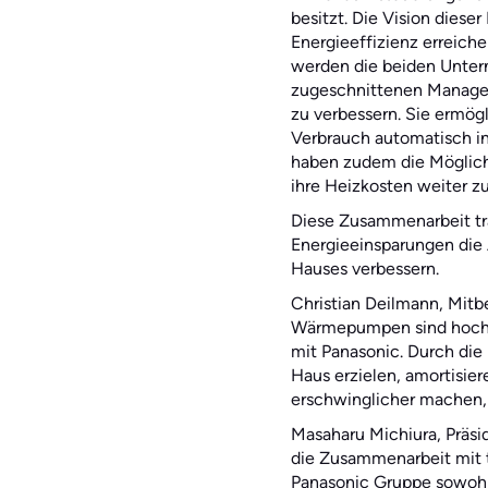
besitzt. Die Vision dies
Energieeffizienz erreic
werden die beiden Unte
zugeschnittenen Manageme
zu verbessern. Sie ermögl
Verbrauch automatisch in
haben zudem die Möglichk
ihre Heizkosten weiter z
Diese Zusammenarbeit tr
Energieeinsparungen die 
Hauses verbessern.
Christian Deilmann, Mitb
Wärmepumpen sind hochef
mit Panasonic. Durch die
Haus erzielen, amortisie
erschwinglicher machen, 
Masaharu Michiura, Präsi
die Zusammenarbeit mit ta
Panasonic Gruppe sowohl