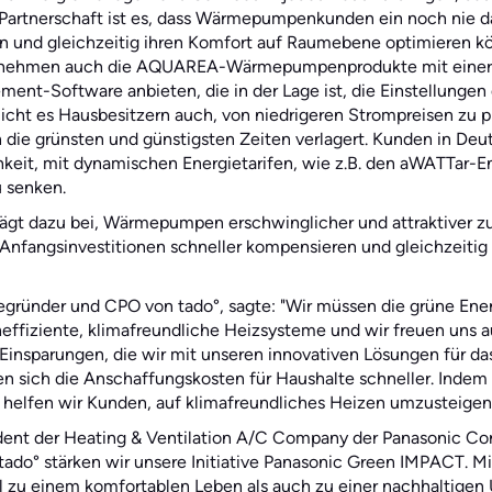
er Partnerschaft ist es, dass Wärmepumpenkunden ein noch ni
hen und gleichzeitig ihren Komfort auf Raumebene optimieren
rnehmen auch die AQUAREA-Wärmepumpenprodukte mit einer 
nt-Software anbieten, die in der Lage ist, die Einstellungen
icht es Hausbesitzern auch, von niedrigeren Strompreisen zu pr
 die grünsten und günstigsten Zeiten verlagert. Kunden in Deu
eit, mit dynamischen Energietarifen, wie z.B. den aWATTar-Ene
u senken.
ägt dazu bei, Wärmepumpen erschwinglicher und attraktiver z
Anfangsinvestitionen schneller kompensieren und gleichzeitig
egründer und CPO von tado°, sagte: "Wir müssen die grüne Ene
fiziente, klimafreundliche Heizsysteme und wir freuen uns 
 Einsparungen, die wir mit unseren innovativen Lösungen für 
ren sich die Anschaffungskosten für Haushalte schneller. In
helfen wir Kunden, auf klimafreundliches Heizen umzusteigen
dent der Heating & Ventilation A/C Company der Panasonic Corp
do° stärken wir unsere Initiative Panasonic Green IMPACT. Mit 
 zu einem komfortablen Leben als auch zu einer nachhaltige