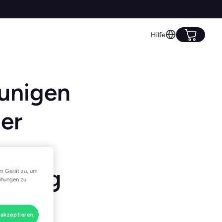
Hilfe
eunigen
er
lösung
em Gerät zu, um
ühungen zu
 akzeptieren