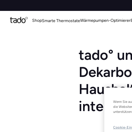
Shop
Wärmepumpen-Optimierer
Smarte Thermostate
tado° u
Dekarbo
Haushal
intelli
Wenn Sie auf
die Website
unterstützen
Cookie-Ein