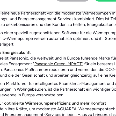
 13. März 2024 –
tado° und die Heating & Ventilation A/C Com
te eine neue Partnerschaft vor, die modernste Wärmepumpen m
gs- und Energiemanagement Services kombiniert. Dies ist Teil
u dekarbonisieren und den Kunden zu helfen, Energiekosten z
on einer speziell zugeschnittenen Software für die Wärmepum
onic-Wärmepumpe werden automatisch optimiert und ihr Stromb
rlagert.
e Energiezukunft
treibt Panasonic, die weltweit und in Europa führende Marke fü
ales Engagement "
Panasonic Green IMPACT"
für ein besseres 
an. Panasonics Maßnahmen reduzieren und vermeiden die CO2
und die der Gesellschaft und arbeiten gleichzeitig auf eine Krei
hen Marktführer für intelligentes Raumklima-Management und 
en in Wohngebäuden, ist die Partnerschaft ein wichtiger Sch
rgiewende in Europa voranzutreiben.
r optimierte Wärmepumpeneffizienz und mehr Komfort
ndeln ihre Kräfte, um modernste AQUAREA-Wärmepumpentechn
nd Energiemanagement-Services in jedes Haus zu bringen, d