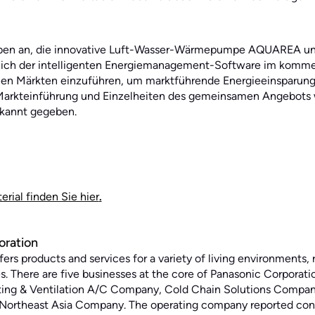
eben an, die innovative Luft-Wasser-Wärmepumpe AQUAREA un
ßlich der intelligenten Energiemanagement-Software im komm
en Märkten einzuführen, um marktführende Energieeinsparun
 Markteinführung und Einzelheiten des gemeinsamen Angebots 
annt gegeben.
rial finden Sie hier
.
oration
ers products and services for a variety of living environments
ies. There are five businesses at the core of Panasonic Corporati
ing & Ventilation A/C Company, Cold Chain Solutions Company
ortheast Asia Company. The operating company reported conso