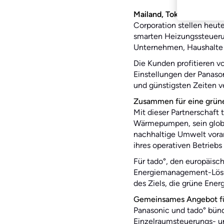
Mailand, Tokio, München,
Corporation stellen heu
smarten Heizungssteuerun
Unternehmen, Haushalte z
Die Kunden profitieren v
Einstellungen der Panas
und günstigsten Zeiten ve
Zusammen für eine grün
Mit dieser Partnerschaft 
Wärmepumpen, sein glob
nachhaltige Umwelt vor
ihres operativen Betriebs 
Für tado°, den europäisc
Energiemanagement-Lösung
des Ziels, die grüne Ene
Gemeinsames Angebot fü
Panasonic und tado° bü
Einzelraumsteuerungs- u