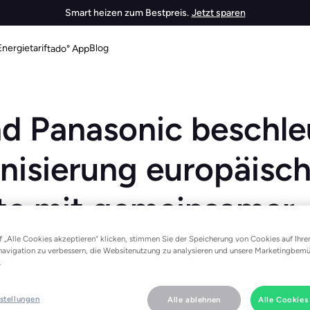
Smart heizen zum Bestpreis.
Jetzt sparen
Energietarif
Blog
tado° App
nd Panasonic beschl
nisierung europäisch
te mit gemeinsamer
genter Wärmepumpen
 „Alle Cookies akzeptieren“ klicken, stimmen Sie der Speicherung von Cookies auf Ihr
navigation zu verbessern, die Websitenutzung zu analysieren und unsere Marketingbem
.
stellungen
Alle ablehnen
Alle Cookies