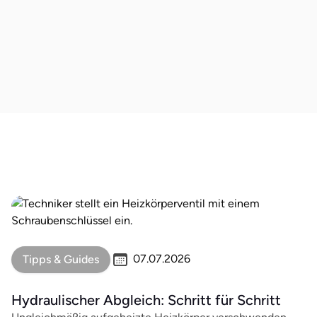
klemmendes Ventil oft der Grund. In diesem Fall
hilft am besten ein Fachbetrieb – entweder
Spülung der Anlage oder Austausch einzelner Teile.
Ähnliche Artikel
Alle Artikel ansehen

07.07.2026
Tipps & Guides
Hydraulischer Abgleich: Schritt für Schritt