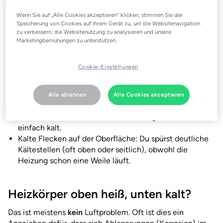
Diese Anzeichen sprechen für eine
Wenn Sie auf „Alle Cookies akzeptieren“ klicken, stimmen Sie der
Entlüftung
Speicherung von Cookies auf Ihrem Gerät zu, um die Websitenavigation
zu verbessern, die Websitenutzung zu analysieren und unsere
Oben kalt, unten warm: Das häufigste Anzeichen, dass
Marketingbemühungen zu unterstützen.
sich Luft oben im Heizkörper festgesetzt hat. Das
Wasser kommt nicht mehr bis oben hin durch.
Cookie-Einstellungen
Gluckern, Blubbern, Klopfen: Wenn die Heizung läuft
und du solche Geräusche hören kannst, ist Luft im
Umlauf.
Alle ablehnen
Alle Cookies akzeptieren
Ein Heizkörper hinkt hinterher: Alle anderen Heizkörper
heizen normal, aber einer braucht ewig oder bleibt
einfach kalt.
Kalte Flecken auf der Oberfläche: Du spürst deutliche
Kältestellen (oft oben oder seitlich), obwohl die
Heizung schon eine Weile läuft.
Heizkörper oben heiß, unten kalt?
Das ist meistens
kein
Luftproblem. Oft ist dies ein