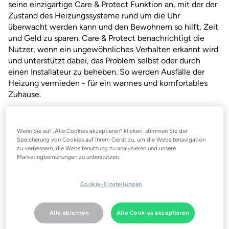
seine einzigartige Care & Protect Funktion an, mit der der
Zustand des Heizungssysteme rund um die Uhr
überwacht werden kann und den Bewohnern so hilft, Zeit
und Geld zu sparen. Care & Protect benachrichtigt die
Nutzer, wenn ein ungewöhnliches Verhalten erkannt wird
und unterstützt dabei, das Problem selbst oder durch
einen Installateur zu beheben. So werden Ausfälle der
Heizung vermieden - für ein warmes und komfortables
Zuhause.
Im Durchschnitt fällt eine Heizung alle 2-3 Jahre aus. Die
Reparatur durch einen Installateur ist zudem oft
Wenn Sie auf „Alle Cookies akzeptieren“ klicken, stimmen Sie der
zeitintensiv, teuer und frustrierend. Nach der Analyse von
Speicherung von Cookies auf Ihrem Gerät zu, um die Websitenavigation
Millionen von Heizungsausfällen bei tado° Kunden wurde
zu verbessern, die Websitenutzung zu analysieren und unsere
festgestellt, dass das Problem in 60 Prozent der Fälle von
Marketingbemühungen zu unterstützen.
den Benutzern selbst noch am selben Tag behoben
werden könnte.
Cookie-Einstellungen
Problembehebung in Eigenregie
tado° Care & Protect überwacht die Heizung Tag und
Alle ablehnen
Alle Cookies akzeptieren
Nacht und hält den Benutzer mit wichtigen Informationen
über die Leistung und den Zustand des Systems auf dem