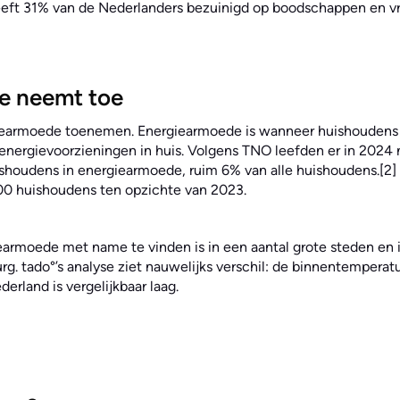
eft 31% van de Nederlanders bezuinigd op boodschappen en vrij
e neemt toe
rgiearmoede toenemen. Energiearmoede is wanneer huishoudens
energievoorzieningen in huis. Volgens TNO leefden er in 2024 n
houdens in energiearmoede, ruim 6% van alle huishoudens.[2] 
00 huishoudens ten opzichte van 2023.
armoede met name te vinden is in een aantal grote steden en i
. tado°’s analyse ziet nauwelijks verschil: de binnentemperat
erland is vergelijkbaar laag.