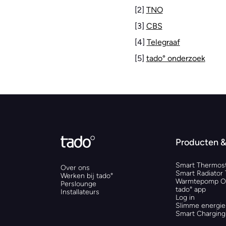
[2]
TNO
[3]
CBS
[4]
Telegraaf
[5]
tado° onderzoek
Producten &
Smart Thermost
Over ons
Smart Radiator
Werken bij tado°
Warmtepomp Op
Perslounge
tado° app
Installateurs
Log in
Slimme energie
Smart Charging