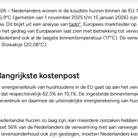
026
– Nederlanders wonen in de koudste huizen binnen de EU.
,9°C (gemeten van 1 november 2025 t/m 15 januari 2026) zijn
e. Dit blijkt uit een analyse van
tado°
, Europees marktleider op
e het gedrag van Europeanen laat zien met betrekking tot verw
ederland ook al de laagste binnentemperatuur (17°C). De verw
n Slowakije (20,08°C).
angrijkste kostenpost
t energieverbruik van huishoudens in de EU gaat op aan het v
 dat respectievelijk 62,5% en 15,1%. De ingestelde binnentemp
ieverbruik en daarmee de uiteindelijke energierekening van hu
ederlandse huizen zo laag zijn, kan meerdere oorzaken hebben.
zet 56% van de Nederlanders de verwarming niet aan vanwege 
n levensonderhoud ook zijn gestegen, moeten Nederlanders kie