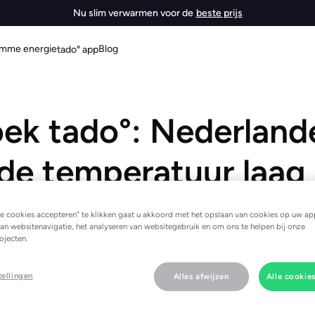
Nu slim verwarmen voor de
beste prijs
imme energie
Blog
tado° app
ek tado°: Nederland
de temperatuur laag
ld 16,9°C op de the
e cookies accepteren” te klikken gaat u akkoord met het opslaan van cookies op uw ap
an websitenavigatie, het analyseren van websitegebruik en om ons te helpen bij onze
ojecten.
 de laagste binnentemperatuur binnen de EU
tellingen
Alles afwijzen
Alle cookie