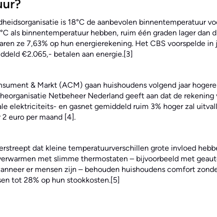
uur?
heidsorganisatie is 18°C de aanbevolen binnentemperatuur vo
°C als binnentemperatuur hebben, ruim één graden lager dan d
ren ze 7,63% op hun energierekening. Het CBS voorspelde in ja
iddeld €2.065,- betalen aan energie.[3]
nsument & Markt (ACM) gaan huishoudens volgend jaar hogere 
ancheorganisatie Netbeheer Nederland geeft aan dat de rekenin
ale elektriciteits- en gasnet gemiddeld ruim 3% hoger zal uitval
r 2 euro per maand [4].
erstreept dat kleine temperatuurverschillen grote invloed hebb
 verwarmen met slimme thermostaten – bijvoorbeeld met geaut
wanneer er mensen zijn – behouden huishoudens comfort zonde
en tot 28% op hun stookkosten.[5]