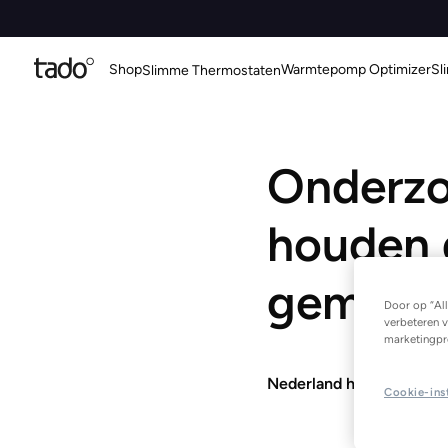
Shop
Warmtepomp Optimizer
Sl
Slimme Thermostaten
Onderzo
houden 
gemidde
Door op “All
verbeteren v
marketingpr
Nederland heeft hiermee
Cookie-ins