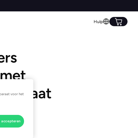
Hulp
ers
 met
rmostaat
paraat voor het
s accepteren